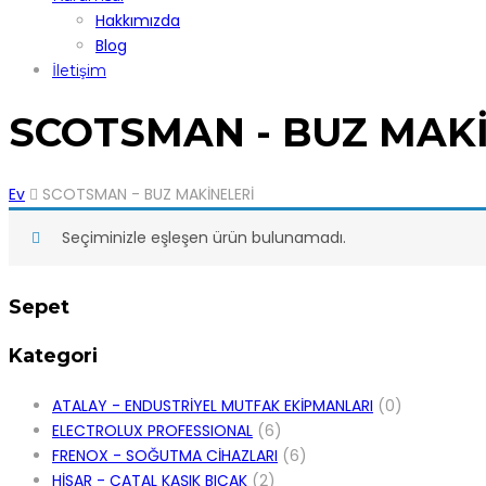
Hakkımızda
Blog
İletişim
SCOTSMAN - BUZ MAK
Ev
SCOTSMAN - BUZ MAKİNELERİ
Seçiminizle eşleşen ürün bulunamadı.
Sepet
Kategori
ATALAY - ENDUSTRİYEL MUTFAK EKİPMANLARI
(0)
ELECTROLUX PROFESSIONAL
(6)
FRENOX - SOĞUTMA CİHAZLARI
(6)
HİSAR - ÇATAL KAŞIK BIÇAK
(2)