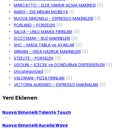
MARCATTO - ELDE HAMUR AÇMA MAKİNESİ
(0)
NARDİ - DIŞ MEKAN MOBİLYA
(1)
NUOVA SIMONELLI - ESPRESSO MAKİNELERİ
(3)
PORLAND - PORSELEN
(0)
SALVA - UNLU MAMÜL FIRINLARI
(0)
SCOTSMAN - BUZ MAKİNELERİ
(0)
SHC - MASA TABLA ve AYAKLAR
(0)
SIRMAN - GIDA HAZIRLIK MAKİNELERİ
(0)
STEELITE - PORSELEN
(0)
UGOLINI - İÇECEK ve DONDURMA DİSPENSERLERİ
(0)
Uncategorized
(0)
VALORIANI -PIZZA FIRINLARI
(0)
VICTORIA AURDINIO - ESPRESSO MAKİNALARI
(0)
Yeni Eklenen
Nuova Simonelli Talento Touch
0
Nuova Simonelli Aurelia Wave
5